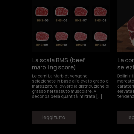
Non 
Iscri
Acce
La scala BMS (beef
La co
marbling score)
selez
Le carni La Marblét vengono
Bellini r
selezionate in base all’elevato grado di
mercato 
marezzatura, ovvero la distribuzione di
caratter
grasso nel tessuto muscolare. A
elevata 
seconda della quantità infiltrata […]
tendenze
leggi tutto
leg