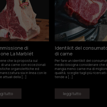
perderti le novità e le promozioni La Mar
viti subito alla newsletter!
tto
i termini
e
le condizioni sulla privacy
mmissione di
Identikit del consumat
ione La Marblét
di carne
itiene che la proposta sul
Per fare un identikit del consuma
di una carne con eccezionali
medio bisogna considerare che 
istiche organolettiche ed
mangia meno carne ma di miglior
marezzatura sia in linea con le
qualità, sceglie tagli più ricercati
 attuali della […]
tende a […]
gi tutto
leggi tutto