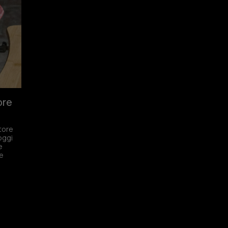
blet!
ore
tore
oggi
e
 e