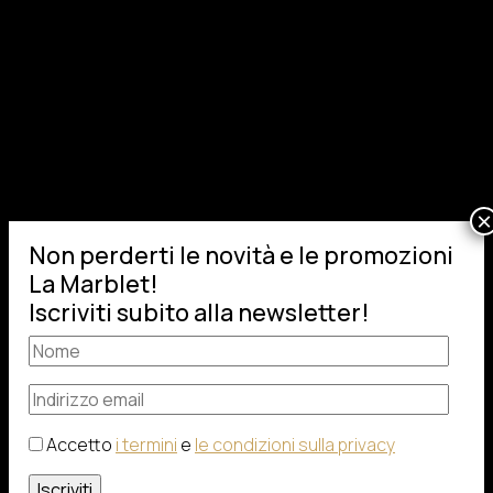
×
Non perderti le novità e le promozioni
La Marblet!
Iscriviti subito alla newsletter!
Accetto
i termini
e
le condizioni sulla privacy